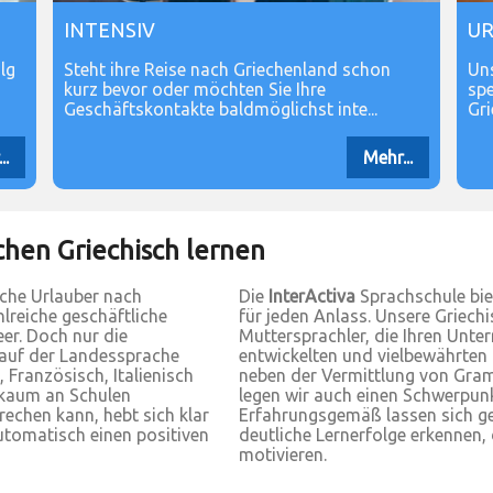
INTENSIV
U
lg
Steht ihre Reise nach Griechenland schon
Uns
kurz bevor oder möchten Sie Ihre
spe
Geschäftskontakte baldmöglichst inte...
Gri
..
Mehr...
hen Griechisch lernen
sche Urlauber nach
Die
InterActiva
Sprachschule bie
lreiche geschäftliche
für jeden Anlass. Unsere Griechi
er. Doch nur die
Muttersprachler, die Ihren Unte
 auf der Landessprache
entwickelten und vielbewährten
 Französisch, Italienisch
neben der Vermittlung von Gram
e kaum an Schulen
legen wir auch einen Schwerpu
rechen kann, hebt sich klar
Erfahrungsgemäß lassen sich ge
utomatisch einen positiven
deutliche Lernerfolge erkennen, 
motivieren.