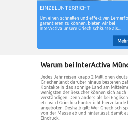
EINZELUNTERRICHT
Um einen schnellen und effektiven Lernerfo
garantieren zu können, bieten wir bei
InterActiva unsere Griechischkurse als...
Mehr.
Warum bei InterActiva Münc
Jedes Jahr reisen knapp 2 Milllionen deut
Griechenland; darüber hinaus bestehen zah
Kontakte in das sonnige Land am Mittelme
wenigsten der Besucher können sich auch
verständigen. Denn anders als bei Englisch,
etc. wird Griechischunterricht hierzuland
angeboten. Deshalb gilt: Wer Griechisch sp
von der Masse ab und hinterlässt damit a
Eindruck.