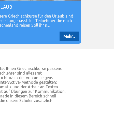
RLAUB
ere Griechischkurse für den Urlaub sind
ziell angepasst für Teilnehmer die nach
echenland reisen Soll ihr n...
Mehr...
tet Ihnen Griechischkurse passend
schlehrer sind allesamt
rricht nach der von uns eigens
 InterActiva-Methode gestalten:
matik und der Arbeit an Texten
nkt auf Übungen zur Kommunikation.
rade in diesem Bereich schnell
die unsere Schüler zusätzlich