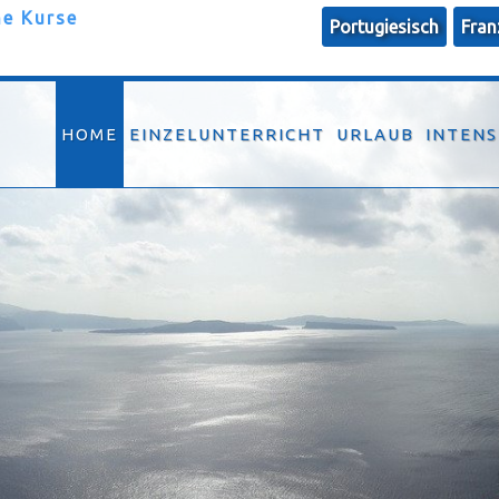
ne Kurse
Portugiesisch
Fran
HOME
EINZELUNTERRICHT
URLAUB
INTENS