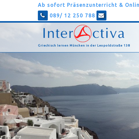
Ab sofort Präsenzunterricht & Onli
089/ 12 250 788
Griechisch lernen München in der Leopoldstraße 138